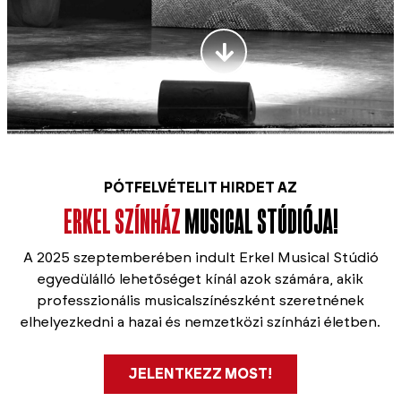
PÓTFELVÉTELIT HIRDET AZ
ERKEL SZÍNHÁZ
MUSICAL STÚDIÓJA!
A 2025 szeptemberében indult Erkel Musical Stúdió
egyedülálló lehetőséget kínál azok számára, akik
professzionális musicalszínészként szeretnének
elhelyezkedni a hazai és nemzetközi színházi életben.
JELENTKEZZ MOST!