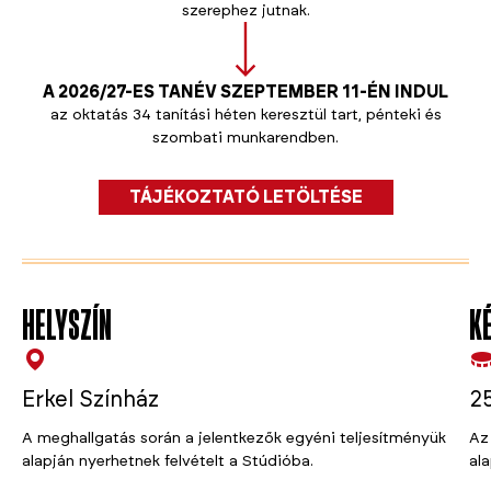
szerephez jutnak.
A 2026/27-ES TANÉV SZEPTEMBER 11-ÉN INDUL
az oktatás 34 tanítási héten keresztül tart, pénteki és
szombati munkarendben.
TÁJÉKOZTATÓ LETÖLTÉSE
HELYSZÍN
KÉ
Erkel Színház
25
A meghallgatás során a jelentkezők egyéni teljesítményük
Az 
alapján nyerhetnek felvételt a Stúdióba.
al