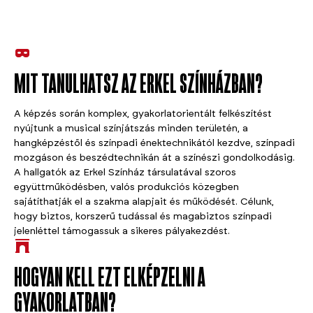
MIT TANULHATSZ AZ ERKEL SZÍNHÁZBAN?
A képzés során komplex, gyakorlatorientált felkészítést
nyújtunk a musical színjátszás minden területén, a
hangképzéstől és színpadi énektechnikától kezdve, színpadi
mozgáson és beszédtechnikán át a színészi gondolkodásig.
A hallgatók az Erkel Színház társulatával szoros
együttműködésben, valós produkciós közegben
sajátíthatják el a szakma alapjait és működését. Célunk,
hogy biztos, korszerű tudással és magabiztos színpadi
jelenléttel támogassuk a sikeres pályakezdést.
HOGYAN KELL EZT ELKÉPZELNI A
GYAKORLATBAN?