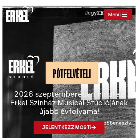
Jegy
Menü
PÓTFELVÉTELI
2026 szeptemberében indul az
Erkel Színház Musical Stúdiójának
újabb évfolyama!
JELENTKEZZ MOST!