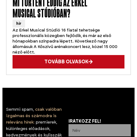
MI TÖRTÉNT EDDIG AZ ERKEL
MUSICAL STÚDIÓBAN?
hír
Az Erkel Musical Stúdió 16 fiatal tehetsége
professzionális közegben fejlődik, és már az első
hónapokban színpadra lépett. Következő nagy
állomásuk A Kőszívű arénakoncert lesz, közel 15 000
néző előtt.
TOVÁBB OLVASOK
Semmi spam,
csak valóban
izgalmas és számodra is
IRATKOZZ FEL!
releváns hírek:
premierek,
különleges előadások,
kedvezmények és kulisszák