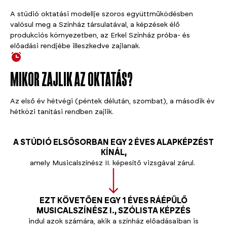
A stúdió oktatási modellje szoros együttműködésben
valósul meg a Színház társulatával, a képzések élő
produkciós környezetben, az Erkel Színház próba- és
előadási rendjébe illeszkedve zajlanak.
MIKOR ZAJLIK AZ OKTATÁS?
Az első év hétvégi (péntek délután, szombat), a második év
hétközi tanítási rendben zajlik.
A STÚDIÓ ELSŐSORBAN EGY 2 ÉVES ALAPKÉPZÉST
KÍNÁL,
amely Musicalszínész II. képesítő vizsgával zárul.
EZT KÖVETŐEN EGY 1 ÉVES RÁÉPÜLŐ
MUSICALSZÍNÉSZ I., SZÓLISTA KÉPZÉS
indul azok számára, akik a színház előadásaiban is