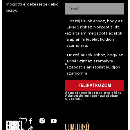
mögötti érdekességek első
kézből!
Hozzájárulok ahhoz, hogy az
Erkel Színház Nonprofit Kft.
az általam megadott adatok
alapján hírlevelet küldjön
számomra.
Hozzájárulok ahhoz, hogy az
Erkel Színház személyre
szabott ajánlatokat küldjön
számomra.
FELIRATKOZOM
Az adatkezelés részleteiről az
Adatvédelmi tájékoztatóban
olvashat.
OLDALTÉRKÉP