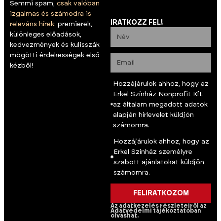
Semmi spam,
csak valóban
izgalmas és számodra is
IRATKOZZ FEL!
releváns hírek:
premierek,
különleges előadások,
kedvezmények és kulisszák
mögötti érdekességek első
kézből!
Hozzájárulok ahhoz, hogy az
Erkel Színház Nonprofit Kft.
az általam megadott adatok
alapján hírlevelet küldjön
számomra.
Hozzájárulok ahhoz, hogy az
Erkel Színház személyre
szabott ajánlatokat küldjön
számomra.
FELIRATKOZOM
Az adatkezelés részleteiről az
Adatvédelmi tájékoztatóban
olvashat.