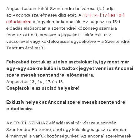
Augusztusban tehát Szentendre belvárosa (is) adja
az
Anconai szerelmesek
díszletét. A
13-i, 14-i 17-i és 18-i
előadásokra
a jegyek már kaphatók. Az augusztus 15-i
előadás elsősorban a szentendrei közönség számára
fenntartott est, amelyre a jegyeket – akár exkluzív
vacsorával vagy koktélozással egybekötve – a Szentendrei
Teátrum értékesíti.
Felszabadítottuk az utolsó asztalokat is, így most már
egy-egy székre külön is tudtok jegyet venni az Anconai
szerelmesek szentendrei előadásaira.
Augusztus 13., 14., 17. és 18.
Csapjatok le az utolsó helyekre!
Exkluzív helyek az Anconai szerelmesek szentendrei
előadásaira
Az ERKEL SZÍNHÁZ előadásával tér vissza a színház
Szentendre Fő terére, ahol egy különleges gasztronómiai
élménnyel is várjuk közönségünket: Az anconai szerelmesek