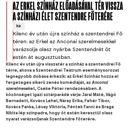
AZ ERKEL SZÍNHÁZ ELŐADÁSÁVAL TÉR VISSZA
A SZÍNHÁZI ÉLET SZENTENDRE FŐTERÉRE
hír
Kilenc év után újra színház a szentendrei Fő
téren: az Erkel az Anconai szerelmesekkel
varázsolja olasz nyárba Szentendrét öt
estén át augusztusban.
Kilenc év után újra visszatér a színház a szentendrei Fő
térre, ahova a Szentendrei Teátrum eseménysorozat
legnagyobb dobása érkezik: az Erkel Színház hozza el
fergeteges sikerű zenés komédiáját, az
Anconai
szerelmesek
et, Cseke Péter rendezésében. A
közönséget igazi sztárparádé várja: Járai Máté, Vágó
Bernadett, Kovács Lehel, Náray Erika, Fehér Tibor,
Kovács Panka, Lévay Viktória, Péntek Fanni és Braga
Nikita lép színpadra, hogy öt estén keresztül olasz
nyarat varázsoljanak Szentendre főterére.