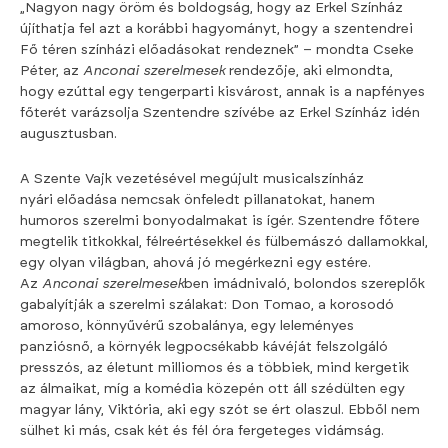
„Nagyon nagy öröm és boldogság, hogy az Erkel Színház
újíthatja fel azt a korábbi hagyományt, hogy a szentendrei
Fő téren színházi előadásokat rendeznek” – mondta Cseke
Péter, az
Anconai szerelmesek
rendezője, aki elmondta,
hogy ezúttal egy tengerparti kisvárost, annak is a napfényes
főterét varázsolja Szentendre szívébe az Erkel Színház idén
augusztusban.
A Szente Vajk vezetésével megújult musicalszínház
nyári előadása nemcsak önfeledt pillanatokat, hanem
humoros szerelmi bonyodalmakat is ígér. Szentendre főtere
megtelik titkokkal, félreértésekkel és fülbemászó dallamokkal,
egy olyan világban, ahová jó megérkezni egy estére.
Az
Anconai szerelmesek
ben imádnivaló, bolondos szereplők
gabalyítják a szerelmi szálakat: Don Tomao, a korosodó
amoroso, könnyűvérű szobalánya, egy leleményes
panziósnő, a környék legpocsékabb kávéját felszolgáló
presszós, az életunt milliomos és a többiek, mind kergetik
az álmaikat, míg a komédia közepén ott áll szédülten egy
magyar lány, Viktória, aki egy szót se ért olaszul. Ebből nem
sülhet ki más, csak két és fél óra fergeteges vidámság.