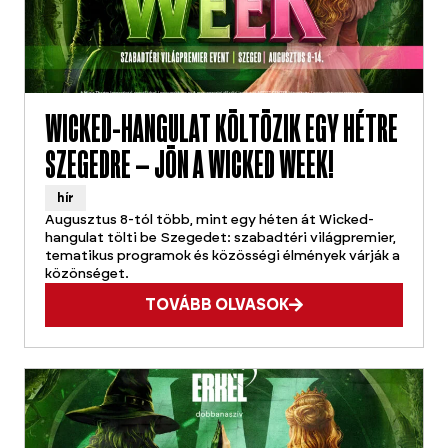
WICKED-HANGULAT KÖLTÖZIK EGY HÉTRE
SZEGEDRE – JÖN A WICKED WEEK!
hír
Augusztus 8-tól több, mint egy héten át Wicked-
hangulat tölti be Szegedet: szabadtéri világpremier,
tematikus programok és közösségi élmények várják a
közönséget.
TOVÁBB OLVASOK