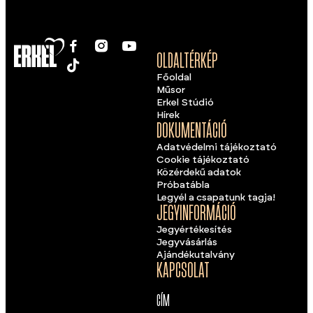
OLDALTÉRKÉP
Főoldal
Műsor
Erkel Stúdió
Hírek
DOKUMENTÁCIÓ
Adatvédelmi tájékoztató
Cookie tájékoztató
Közérdekű adatok
Próbatábla
Legyél a csapatunk tagja!
JEGYINFORMÁCIÓ
Jegyértékesítés
Jegyvásárlás
Ajándékutalvány
KAPCSOLAT
CÍM