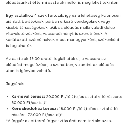
előadásunkat éttermi asztalok mellől is meg lehet tekinteni.
Egy asztalhoz 4 szék tartozik, így ez a lehetőség különösen
ajánlott barátoknak, párban érkező vendégeknek vagy
kisebb társaságoknak, akik az előadás mellé valódi dolce
vita-életérzésként, vacsoraélményt is szeretnének. A
korlátozott számú helyek most már egyenként, székenként
is foglalhatók.
Az asztalok 19:00 órától foglalhatók el, a vacsora az
előadást megelőzően, a szünetben, valamint az előadás
után is igénybe vehető.
Jegyárak:
Karnevál terasz:
20.000 Ft/fő (teljes asztal 4 fő részére:
80.000 Ft/asztal)*
Kereskedőház terasz:
18.000 Ft/fő (teljes asztal 4 fő
részére: 72.000 Ft/asztal)*
*A jegyár az éttermi fogyasztás árát nem tartalmazza.