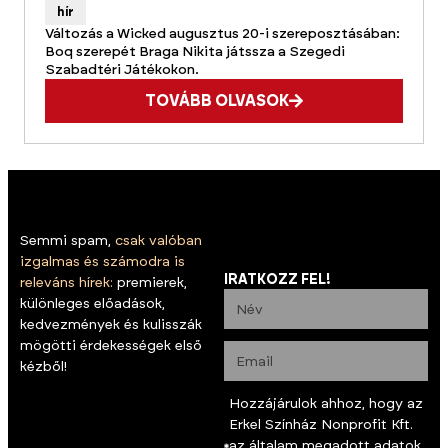
hír
Változás a Wicked augusztus 20-i szereposztásában:
Boq szerepét Braga Nikita játssza a Szegedi
Szabadtéri Játékokon.
TOVÁBB OLVASOK
Semmi spam,
csak valóban
izgalmas és számodra is
IRATKOZZ FEL!
releváns hírek:
premierek,
különleges előadások,
kedvezmények és kulisszák
mögötti érdekességek első
kézből!
Hozzájárulok ahhoz, hogy az
Erkel Színház Nonprofit Kft.
az általam megadott adatok