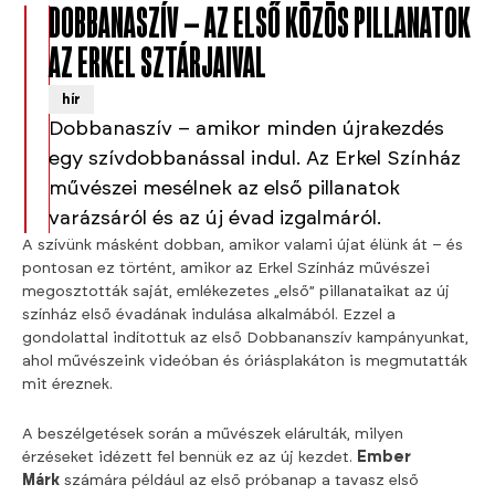
DOBBANASZÍV – AZ ELSŐ KÖZÖS PILLANATOK
AZ ERKEL SZTÁRJAIVAL
hír
Dobbanaszív – amikor minden újrakezdés
egy szívdobbanással indul. Az Erkel Színház
művészei mesélnek az első pillanatok
varázsáról és az új évad izgalmáról.
A szívünk másként dobban, amikor valami újat élünk át – és
pontosan ez történt, amikor az Erkel Színház művészei
megosztották saját, emlékezetes „első” pillanataikat az új
színház első évadának indulása alkalmából. Ezzel a
gondolattal indítottuk az első Dobbananszív kampányunkat,
ahol művészeink videóban és óriásplakáton is megmutatták
mit éreznek.
A beszélgetések során a művészek elárulták, milyen
érzéseket idézett fel bennük ez az új kezdet.
Ember
Márk
számára például az első próbanap a tavasz első