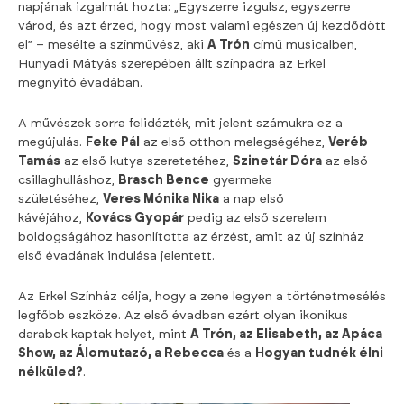
napjának izgalmát hozta: „Egyszerre izgulsz, egyszerre
várod, és azt érzed, hogy most valami egészen új kezdődött
el” – mesélte a színművész, aki
A Trón
című musicalben,
Hunyadi Mátyás szerepében állt színpadra az Erkel
megnyitó évadában.
A művészek sorra felidézték, mit jelent számukra ez a
megújulás.
Feke Pál
az első otthon melegségéhez,
Veréb
Tamás
az első kutya szeretetéhez,
Szinetár Dóra
az első
csillaghulláshoz,
Brasch Bence
gyermeke
születéséhez,
Veres Mónika Nika
a nap első
kávéjához,
Kovács Gyopár
pedig az első szerelem
boldogságához hasonlította az érzést, amit az új színház
első évadának indulása jelentett.
Az Erkel Színház célja, hogy a zene legyen a történetmesélés
legfőbb eszköze. Az első évadban ezért olyan ikonikus
darabok kaptak helyet, mint
A Trón, az Elisabeth, az Apáca
Show, az Álomutazó, a Rebecca
és a
Hogyan tudnék élni
nélküled?
.