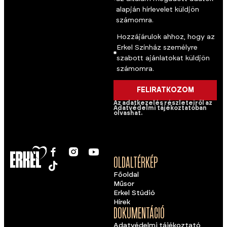
alapján hírlevelet küldjön
számomra.
Hozzájárulok ahhoz, hogy az
Erkel Színház személyre
szabott ajánlatokat küldjön
számomra.
FELIRATKOZOM
Az adatkezelés részleteiről az
Adatvédelmi tájékoztatóban
olvashat.
OLDALTÉRKÉP
Főoldal
Műsor
Erkel Stúdió
Hírek
DOKUMENTÁCIÓ
Adatvédelmi tájékoztató