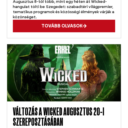
Augusztus 8-tól több, mint egy héten át Wicked-
hangulat tölti be Szegedet: szabadtéri világpremier,
tematikus programok és közösségi élmények várják a
közönséget.
TOVÁBB OLVASOK
VÁLTOZÁS A WICKED AUGUSZTUS 20-I
SZEREPOSZTÁSÁBAN