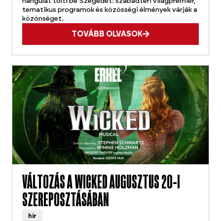
hangulat tölti be Szegedet: szabadtéri világpremier,
tematikus programok és közösségi élmények várják a
közönséget.
TOVÁBB OLVASOK
VÁLTOZÁS A WICKED AUGUSZTUS 20-I
SZEREPOSZTÁSÁBAN
hír