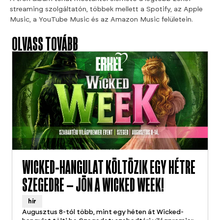
streaming szolgáltatón, többek mellett a Spotify, az Apple
Music, a YouTube Music és az Amazon Music felületein.
OLVASS TOVÁBB
WICKED-HANGULAT KÖLTÖZIK EGY HÉTRE
SZEGEDRE – JÖN A WICKED WEEK!
hír
Augusztus 8-tól több, mint egy héten át Wicked-