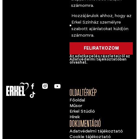
számomra.
Hozzájárulok ahhoz, hogy az
Erkel Színház személyre
szabott ajánlatokat küldjön
számomra.
FELIRATKOZOM
Az adatkezelés részleteiről az
Adatvédelmi tájékoztatóban
olvashat.
OLDALTÉRKÉP
Főoldal
Műsor
Erkel Stúdió
Hírek
DOKUMENTÁCIÓ
Adatvédelmi tájékoztató
Cookie tájékoztató