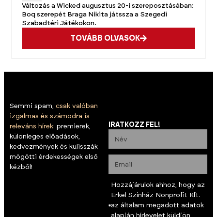
Változás a Wicked augusztus 20-i szereposztásában:
Boq szerepét Braga Nikita játssza a Szegedi
Szabadtéri Játékokon.
TOVÁBB OLVASOK
Semmi spam,
csak valóban
izgalmas és számodra is
IRATKOZZ FEL!
releváns hírek:
premierek,
különleges előadások,
kedvezmények és kulisszák
mögötti érdekességek első
kézből!
Hozzájárulok ahhoz, hogy az
Erkel Színház Nonprofit Kft.
az általam megadott adatok
alapján hírlevelet küldjön