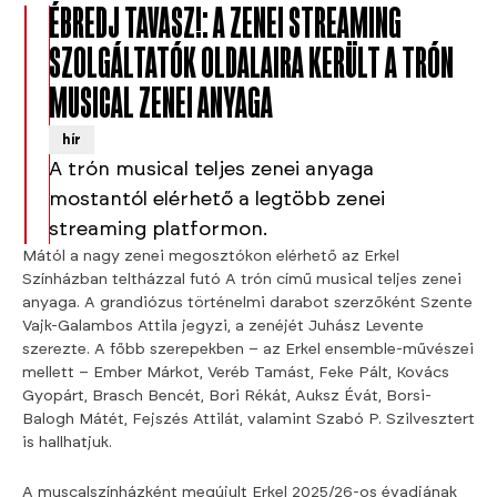
ÉBREDJ TAVASZ!: A ZENEI STREAMING
SZOLGÁLTATÓK OLDALAIRA KERÜLT A TRÓN
MUSICAL ZENEI ANYAGA
hír
A trón musical teljes zenei anyaga
mostantól elérhető a legtöbb zenei
streaming platformon.
Mától a nagy zenei megosztókon elérhető az Erkel
Színházban teltházzal futó A trón című musical teljes zenei
anyaga. A grandiózus történelmi darabot szerzőként Szente
Vajk-Galambos Attila jegyzi, a zenéjét Juhász Levente
szerezte. A főbb szerepekben – az Erkel ensemble-művészei
mellett – Ember Márkot, Veréb Tamást, Feke Pált, Kovács
Gyopárt, Brasch Bencét, Bori Rékát, Auksz Évát, Borsi-
Balogh Mátét, Fejszés Attilát, valamint Szabó P. Szilvesztert
is hallhatjuk.
A muscalszínházként megújult Erkel 2025/26-os évadjának