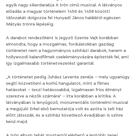
egyik nagy sikerdarabja A trón című musical. A látványos
előadás a magyar történelem 1456 és 1458 közötti
időszakát dolgozza fel Hunyadi János halálától egészen
Mátyás trónra lépéséig.
A darabot rendezőként is jegyző Szente Vajk korábban
elmondta, hogy a mozgalmas, fordulatokban gazdag
történetet nem a hagyományos színházi darabok, hanem a
hollywoodi kalandfilmek cselekményvázára építették fel, ami
így izgalmasabb történetvezetést garantál.
„A történetet pedig Juhász Levente zenéje – mely ugyanúgy
segíti közvetíteni a korhű hangulatot, mint a filmes
hatásokat – teszi hatásosabbá, izgalmasan friss élményt
szerezve a nézők számára” – írta korábban a kritika. A
látványában is lenyűgöző, monumentális történelmi musical
a megújuló Erkel első bemutatója volt és azóta is telt ház
előtt játsszák, és a színház következő évadjában is színre
kerül majd.
A trón album tehát mostantól elérhető a legtöbb zenei