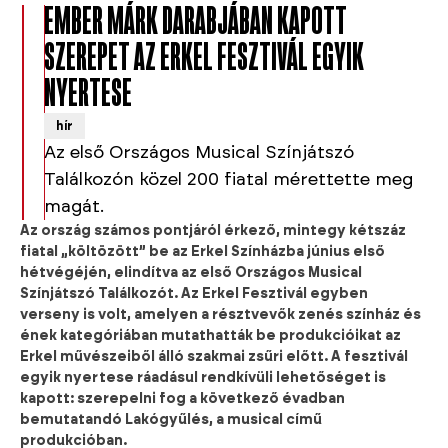
EMBER MÁRK DARABJÁBAN KAPOTT
SZEREPET AZ ERKEL FESZTIVÁL EGYIK
NYERTESE
hír
Az első Országos Musical Színjátszó
Találkozón közel 200 fiatal mérettette meg
magát.
Az ország számos pontjáról érkező, mintegy kétszáz
fiatal „költözött” be az Erkel Színházba június első
hétvégéjén, elindítva az első Országos Musical
Színjátszó Találkozót. Az Erkel Fesztivál egyben
verseny is volt, amelyen a résztvevők zenés színház és
ének kategóriában mutathatták be produkcióikat az
Erkel művészeiből álló szakmai zsűri előtt. A fesztivál
egyik nyertese ráadásul rendkívüli lehetőséget is
kapott: szerepelni fog a következő évadban
bemutatandó Lakógyűlés, a musical című
produkcióban.