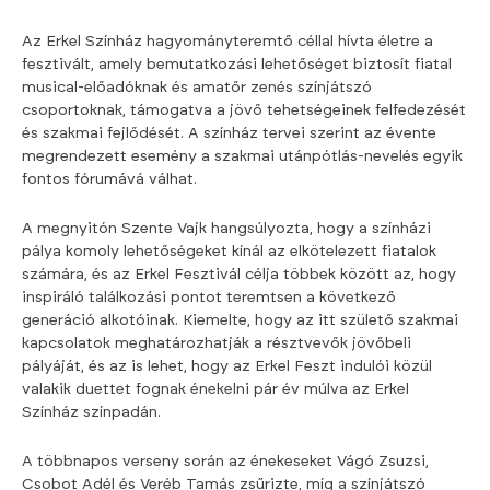
Az Erkel Színház hagyományteremtő céllal hívta életre a
fesztivált, amely bemutatkozási lehetőséget biztosít fiatal
musical-előadóknak és amatőr zenés színjátszó
csoportoknak, támogatva a jövő tehetségeinek felfedezését
és szakmai fejlődését. A színház tervei szerint az évente
megrendezett esemény a szakmai utánpótlás-nevelés egyik
fontos fórumává válhat.
A megnyitón Szente Vajk hangsúlyozta, hogy a színházi
pálya komoly lehetőségeket kínál az elkötelezett fiatalok
számára, és az Erkel Fesztivál célja többek között az, hogy
inspiráló találkozási pontot teremtsen a következő
generáció alkotóinak. Kiemelte, hogy az itt születő szakmai
kapcsolatok meghatározhatják a résztvevők jövőbeli
pályáját, és az is lehet, hogy az Erkel Feszt indulói közül
valakik duettet fognak énekelni pár év múlva az Erkel
Színház színpadán.
A többnapos verseny során az énekeseket Vágó Zsuzsi,
Csobot Adél és Veréb Tamás zsűrizte, míg a színjátszó