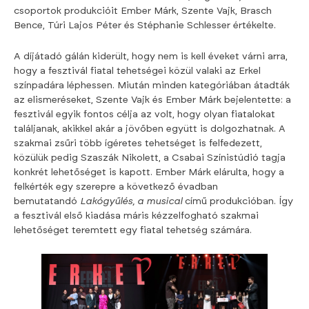
csoportok produkcióit Ember Márk, Szente Vajk, Brasch
Bence, Túri Lajos Péter és Stéphanie Schlesser értékelte.
A díjátadó gálán kiderült, hogy nem is kell éveket várni arra,
hogy a fesztivál fiatal tehetségei közül valaki az Erkel
színpadára léphessen. Miután minden kategóriában átadták
az elismeréseket, Szente Vajk és Ember Márk bejelentette: a
fesztivál egyik fontos célja az volt, hogy olyan fiatalokat
találjanak, akikkel akár a jövőben együtt is dolgozhatnak. A
szakmai zsűri több ígéretes tehetséget is felfedezett,
közülük pedig Szaszák Nikolett, a Csabai Színistúdió tagja
konkrét lehetőséget is kapott. Ember Márk elárulta, hogy a
felkérték egy szerepre a következő évadban
bemutatandó
Lakógyűlés, a musical
című produkcióban. Így
a fesztivál első kiadása máris kézzelfogható szakmai
lehetőséget teremtett egy fiatal tehetség számára.