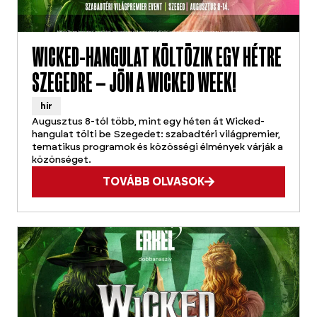
WICKED-HANGULAT KÖLTÖZIK EGY HÉTRE
SZEGEDRE – JÖN A WICKED WEEK!
hír
Augusztus 8-tól több, mint egy héten át Wicked-
hangulat tölti be Szegedet: szabadtéri világpremier,
tematikus programok és közösségi élmények várják a
közönséget.
TOVÁBB OLVASOK