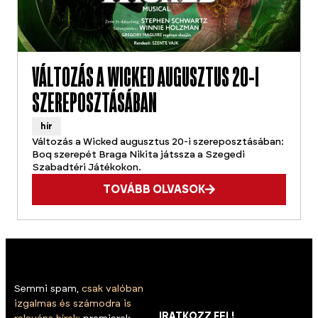
VÁLTOZÁS A WICKED AUGUSZTUS 20-I
SZEREPOSZTÁSÁBAN
hír
Változás a Wicked augusztus 20-i szereposztásában:
Boq szerepét Braga Nikita játssza a Szegedi
Szabadtéri Játékokon.
TOVÁBB OLVASOK
Semmi spam,
csak valóban
izgalmas és számodra is
IRATKOZZ FEL!