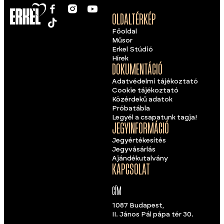
OLDALTÉRKÉP
Főoldal
Műsor
Erkel Stúdió
Hírek
DOKUMENTÁCIÓ
Adatvédelmi tájékoztató
Cookie tájékoztató
Közérdekű adatok
Próbatábla
Legyél a csapatunk tagja!
JEGYINFORMÁCIÓ
Jegyértékesítés
Jegyvásárlás
Ajándékutalvány
KAPCSOLAT
CÍM
1087 Budapest,
II. János Pál pápa tér 30.