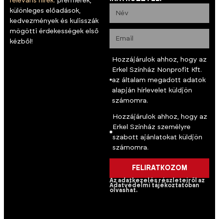
releváns hírek:
premierek,
különleges előadások,
kedvezmények és kulisszák
mögötti érdekességek első
kézből!
Hozzájárulok ahhoz, hogy az
Erkel Színház Nonprofit Kft.
az általam megadott adatok
alapján hírlevelet küldjön
számomra.
Hozzájárulok ahhoz, hogy az
Erkel Színház személyre
szabott ajánlatokat küldjön
számomra.
FELIRATKOZOM
Az adatkezelés részleteiről az
Adatvédelmi tájékoztatóban
olvashat.