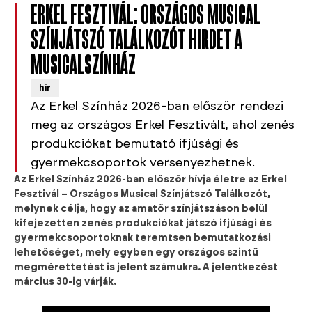
ERKEL FESZTIVÁL: ORSZÁGOS MUSICAL
SZÍNJÁTSZÓ TALÁLKOZÓT HIRDET A
MUSICALSZÍNHÁZ
hír
Az Erkel Színház 2026-ban először rendezi
meg az országos Erkel Fesztivált, ahol zenés
produkciókat bemutató ifjúsági és
gyermekcsoportok versenyezhetnek.
Az Erkel Színház 2026-ban először hívja életre az Erkel
Fesztivál – Országos Musical Színjátszó Találkozót,
melynek célja, hogy az amatőr színjátszáson belül
kifejezetten zenés produkciókat játszó ifjúsági és
gyermekcsoportoknak teremtsen bemutatkozási
lehetőséget, mely egyben egy országos szintű
megmérettetést is jelent számukra. A jelentkezést
március 30-ig várják.