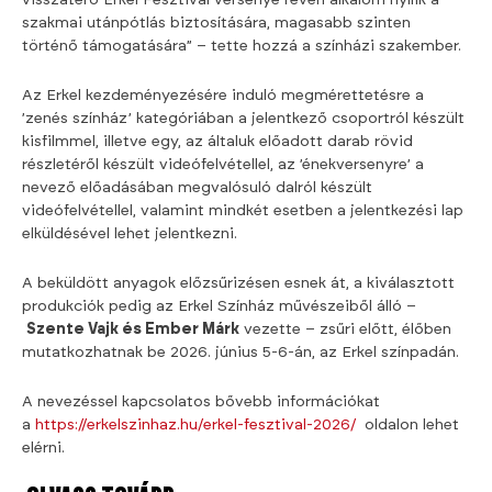
szakmai utánpótlás biztosítására, magasabb szinten
történő támogatására” – tette hozzá a színházi szakember.
Az Erkel kezdeményezésére induló megmérettetésre a
’zenés színház’ kategóriában a jelentkező csoportról készült
kisfilmmel, illetve egy, az általuk előadott darab rövid
részletéről készült videófelvétellel, az ’énekversenyre’ a
nevező előadásában megvalósuló dalról készült
videófelvétellel, valamint mindkét esetben a jelentkezési lap
elküldésével lehet jelentkezni.
A beküldött anyagok előzsűrizésen esnek át, a kiválasztott
produkciók pedig az Erkel Színház művészeiből álló –
Szente Vajk és Ember Márk
vezette – zsűri előtt, élőben
mutatkozhatnak be 2026. június 5-6-án, az Erkel színpadán.
A nevezéssel kapcsolatos bővebb információkat
a
https://erkelszinhaz.hu/erkel-fesztival-2026/
oldalon lehet
elérni.