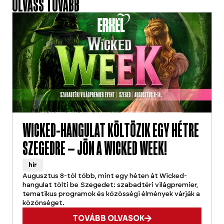
OLVASS TOVÁBB
WICKED-HANGULAT KÖLTÖZIK EGY HÉTRE
SZEGEDRE – JÖN A WICKED WEEK!
hír
Augusztus 8-tól több, mint egy héten át Wicked-
hangulat tölti be Szegedet: szabadtéri világpremier,
tematikus programok és közösségi élmények várják a
közönséget.
TOVÁBB OLVASOK