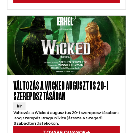
VÁLTOZÁS A WICKED AUGUSZTUS 20-I
SZEREPOSZTÁSÁBAN
hír
Változás a Wicked augusztus 20-i szereposztásában:
Boq szerepét Braga Nikita játssza a Szegedi
Szabadtéri Játékokon.
TOVÁBB OLVASOK