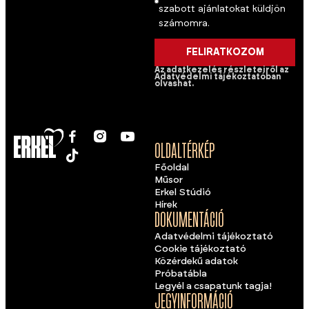
szabott ajánlatokat küldjön
számomra.
FELIRATKOZOM
Az adatkezelés részleteiről az
Adatvédelmi tájékoztatóban
olvashat.
OLDALTÉRKÉP
Főoldal
Műsor
Erkel Stúdió
Hírek
DOKUMENTÁCIÓ
Adatvédelmi tájékoztató
Cookie tájékoztató
Közérdekű adatok
Próbatábla
Legyél a csapatunk tagja!
JEGYINFORMÁCIÓ