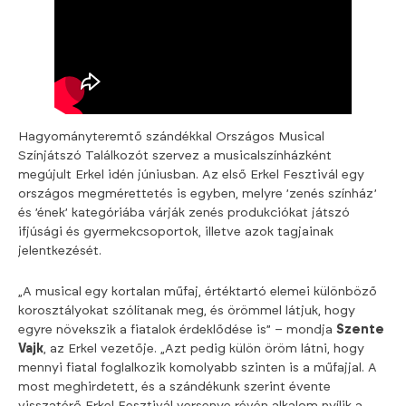
Hagyományteremtő szándékkal Országos Musical
Színjátszó Találkozót szervez a musicalszínházként
megújult Erkel idén júniusban. Az első Erkel Fesztivál egy
országos megmérettetés is egyben, melyre ’zenés színház’
és ’ének’ kategóriába várják zenés produkciókat játszó
ifjúsági és gyermekcsoportok, illetve azok tagjainak
jelentkezését.
„A musical egy kortalan műfaj, értéktartó elemei különböző
korosztályokat szólítanak meg, és örömmel látjuk, hogy
egyre növekszik a fiatalok érdeklődése is” – mondja
Szente
Vajk
, az Erkel vezetője. „Azt pedig külön öröm látni, hogy
mennyi fiatal foglalkozik komolyabb szinten is a műfajjal. A
most meghirdetett, és a szándékunk szerint évente
visszatérő Erkel Fesztivál versenye révén alkalom nyílik a