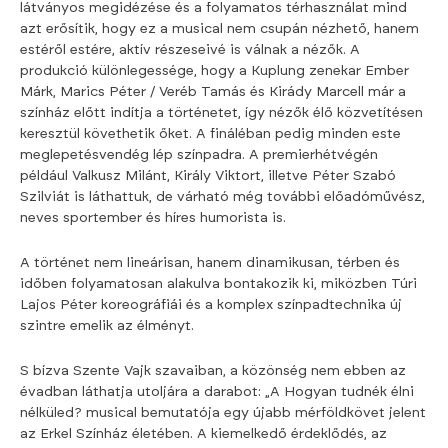
látványos megidézése és a folyamatos térhasználat mind
azt erősítik, hogy ez a musical nem csupán nézhető, hanem
estéről estére, aktív részeseivé is válnak a nézők. A
produkció különlegessége, hogy a Kuplung zenekar Ember
Márk, Marics Péter / Veréb Tamás és Kirády Marcell már a
színház előtt indítja a történetet, így nézők élő közvetítésen
keresztül követhetik őket. A fináléban pedig minden este
meglepetésvendég lép színpadra. A premierhétvégén
például Valkusz Milánt, Király Viktort, illetve Péter Szabó
Szilviát is láthattuk, de várható még további előadóművész,
neves sportember és híres humorista is.
A történet nem lineárisan, hanem dinamikusan, térben és
időben folyamatosan alakulva bontakozik ki, miközben Túri
Lajos Péter koreográfiái és a komplex színpadtechnika új
szintre emelik az élményt.
S bízva Szente Vajk szavaiban, a közönség nem ebben az
évadban láthatja utoljára a darabot: „A Hogyan tudnék élni
nélküled? musical bemutatója egy újabb mérföldkövet jelent
az Erkel Színház életében. A kiemelkedő érdeklődés, az