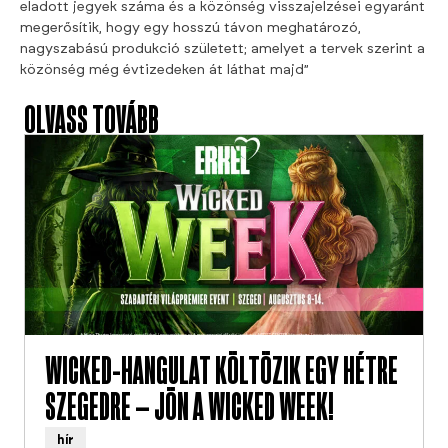
eladott jegyek száma és a közönség visszajelzései egyaránt
megerősítik, hogy egy hosszú távon meghatározó,
nagyszabású produkció született; amelyet a tervek szerint a
közönség még évtizedeken át láthat majd”
OLVASS TOVÁBB
WICKED-HANGULAT KÖLTÖZIK EGY HÉTRE
SZEGEDRE – JÖN A WICKED WEEK!
hír