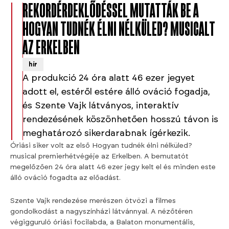
REKORDÉRDEKLŐDÉSSEL MUTATTÁK BE A
HOGYAN TUDNÉK ÉLNI NÉLKÜLED? MUSICALT
AZ ERKELBEN
hír
A produkció 24 óra alatt 46 ezer jegyet
adott el, estéről estére álló ováció fogadja,
és Szente Vajk látványos, interaktív
rendezésének köszönhetően hosszú távon is
meghatározó sikerdarabnak ígérkezik.
Óriási siker volt az első Hogyan tudnék élni nélküled?
musical premierhétvégéje az Erkelben. A bemutatót
megelőzően 24 óra alatt 46 ezer jegy kelt el és minden este
álló ováció fogadta az előadást.
Szente Vajk rendezése merészen ötvözi a filmes
gondolkodást a nagyszínházi látvánnyal. A nézőtéren
végigguruló óriási focilabda, a Balaton monumentális,