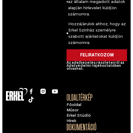
az általam megadott adatok
alapján hírlevelet küldjön
számomra.
Hozzájárulok ahhoz, hogy az
Erkel Színház személyre
szabott ajánlatokat küldjön
számomra.
FELIRATKOZOM
Az adatkezelés részleteiről az
Adatvédelmi tájékoztatóban
olvashat.
OLDALTÉRKÉP
Főoldal
Műsor
Erkel Stúdió
Hírek
DOKUMENTÁCIÓ