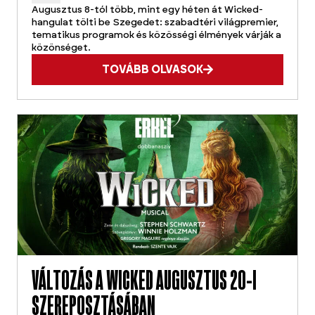
Augusztus 8-tól több, mint egy héten át Wicked-
hangulat tölti be Szegedet: szabadtéri világpremier,
tematikus programok és közösségi élmények várják a
közönséget.
TOVÁBB OLVASOK
VÁLTOZÁS A WICKED AUGUSZTUS 20-I
SZEREPOSZTÁSÁBAN