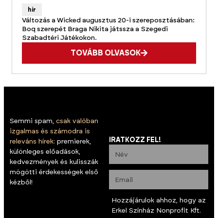
hír
Változás a Wicked augusztus 20-i szereposztásában:
Boq szerepét Braga Nikita játssza a Szegedi
Szabadtéri Játékokon.
TOVÁBB OLVASOK
Semmi spam,
csak valóban
izgalmas és számodra is
IRATKOZZ FEL!
releváns hírek:
premierek,
különleges előadások,
kedvezmények és kulisszák
mögötti érdekességek első
kézből!
Hozzájárulok ahhoz, hogy az
Erkel Színház Nonprofit Kft.